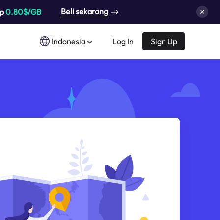
Beli sekarang
up
0.80$/GB
Indonesia
Log In
Sign Up