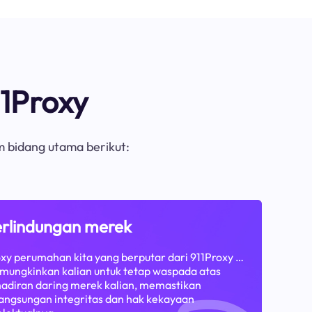
1Proxy
m bidang utama berikut:
rlindungan merek
xy perumahan kita yang berputar dari 911Proxy …
ungkinkan kalian untuk tetap waspada atas
adiran daring merek kalian, memastikan
angsungan integritas dan hak kekayaan