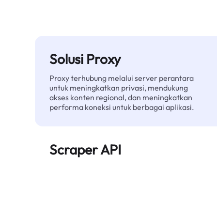
Solusi Proxy
Proxy terhubung melalui server perantara
untuk meningkatkan privasi, mendukung
akses konten regional, dan meningkatkan
performa koneksi untuk berbagai aplikasi.
Scraper API
Mengotomatiskan ekstraksi data web skala
besar dan menyediakan data bersih dan
terstruktur secara andal—tanpa diblokir.