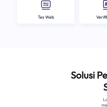
Tes Web
Verif
Solusi 
L
me