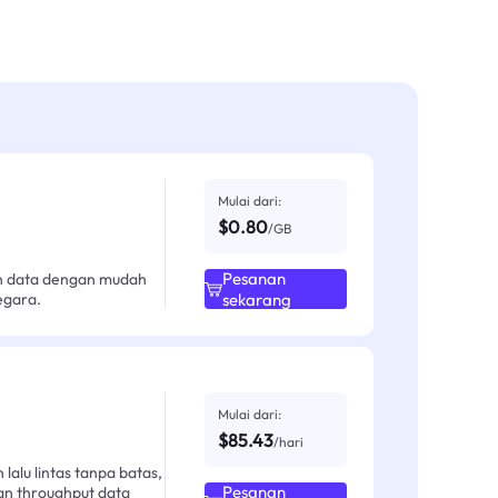
Mulai dari:
$0.80
/GB
Pesanan
an data dengan mudah
egara.
sekarang
Mulai dari:
$85.43
/hari
alu lintas tanpa batas,
Pesanan
an throughput data