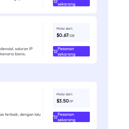
sekarang
Mulai dari:
$0.67
/GB
Pesanan
ensial, saluran IP
enario bisnis.
sekarang
Mulai dari:
$3.50
/IP
Pesanan
as terbaik, dengan lalu
sekarang