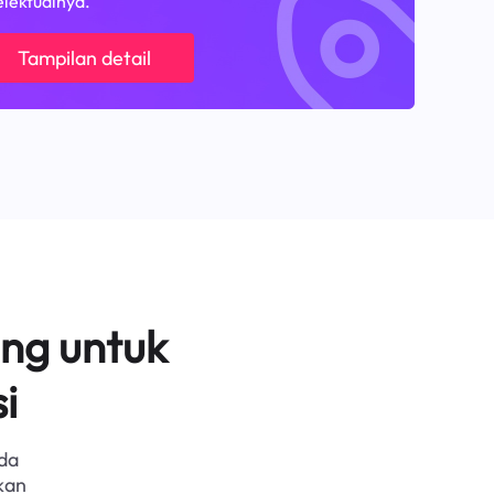
elektualnya.
Tampilan detail
ng untuk
i
da
kan