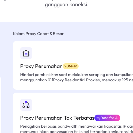
gangguan koneksi.
Kolam Proxy Cepat & Besar
Proxy Perumahan
90M+IP
Hindari pemblokiran saat melakukan scraping dan kumpulk
menggunakan 911Proxy Residential Proxies, mencakup 195 n
Proxy Perumahan Tak Terbatas
Data for AI
Penagihan berbasis bandwidth menawarkan kapasitas IP dan l
memungkinkan penyesuaian fleksibel terhadap konkurensi d