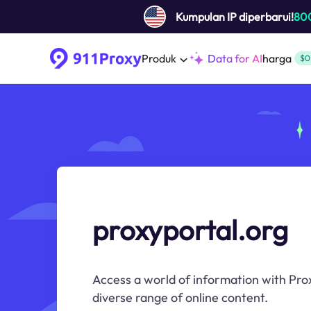
Kumpulan IP diperbarui!
80
Produk
Data for AI
harga
$0
proxyportal.org
Access a world of information with Pro
diverse range of online content.