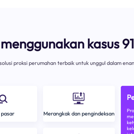
s menggunakan kasus 91
olusi proksi perumahan terbaik untuk unggul dalam ena
Pe
Pro
 pasar
Merangkak dan pengindeksan
mem
keh
kel