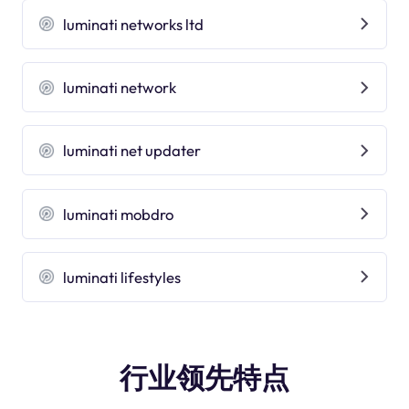
luminati networks ltd
luminati network
luminati net updater
luminati mobdro
luminati lifestyles
行业领先特点