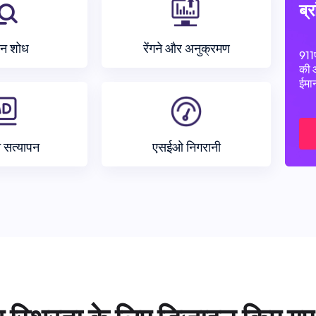
ब्र
न शोध
रेंगने और अनुक्रमण
911
की 
ईमान
न सत्यापन
एसईओ निगरानी