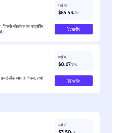
यहाँ से:
$85.43
/दिन
जिससे स्केलेबल वेब स्क्रैपिंग
खरीद
 है।
यहाँ से:
$0.67
/GB
़र्स्ट-हैंड प्योर IP चैनल, सभी
खरीद
यहाँ से:
$3.50
/IP