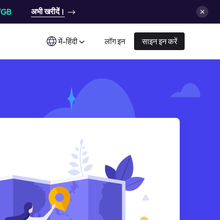
अभी खरीदें।
/GB
में-हिंदी
लॉग इन
साइन इन करें