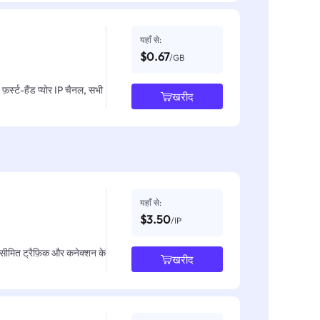
यहाँ से:
$0.67
/GB
़र्स्ट-हैंड प्योर IP चैनल, सभी
खरीद
यहाँ से:
$3.50
/IP
असीमित ट्रैफ़िक और कनेक्शन के
खरीद