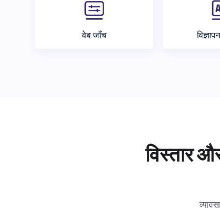
वेब जाँच
विज्ञाप
विस्तार और
व्यावस