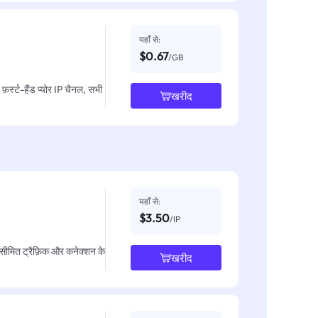
यहाँ से:
$0.67
/GB
़र्स्ट-हैंड प्योर IP चैनल, सभी
खरीद
यहाँ से:
$3.50
/IP
असीमित ट्रैफ़िक और कनेक्शन के
खरीद