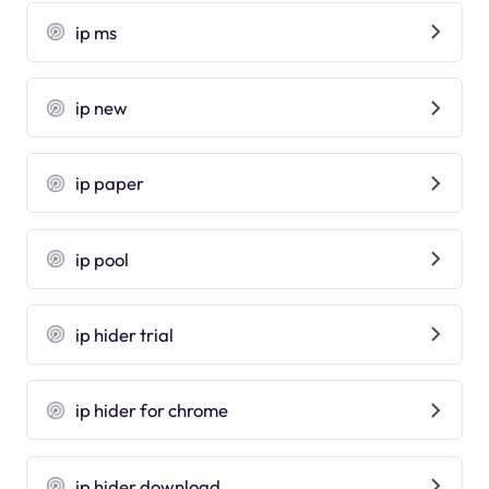
ip ms
ip new
ip paper
ip pool
ip hider trial
ip hider for chrome
ip hider download