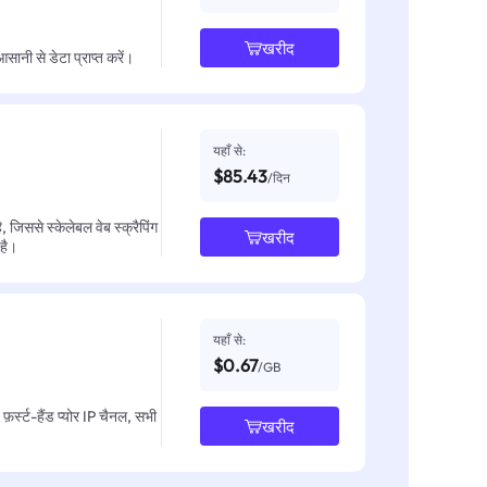
खरीद
नी से डेटा प्राप्त करें।
यहाँ से:
$85.43
/दिन
जिससे स्केलेबल वेब स्क्रैपिंग
खरीद
 है।
यहाँ से:
$0.67
/GB
़र्स्ट-हैंड प्योर IP चैनल, सभी
खरीद