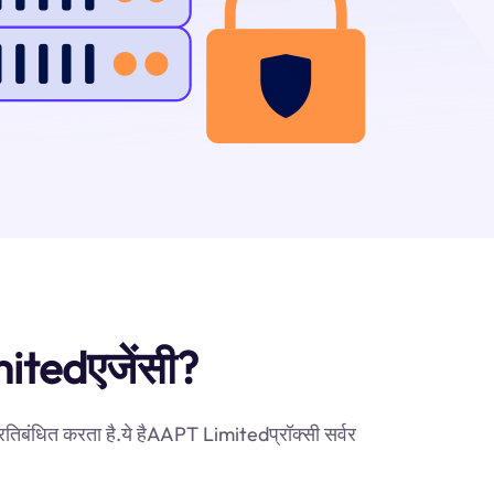
imitedएजेंसी?
रतिबंधित करता है.ये हैAAPT Limitedप्रॉक्सी सर्वर