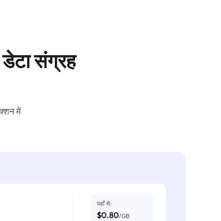
डेटा संग्रह
्शन में
यहाँ से:
$0.80
/GB