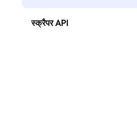
स्क्रैपर API
बड़े पैमाने पर वेब डेटा को स्वचालित रूप से निकालता है और
बिना ब्लॉक हुए, साफ़ और संरचित डेटा विश्वसनीय रूप से
प्रदान करता है।