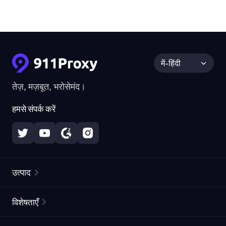
में-हिंदी
तेज़, मज़बूत, भरोसेमंद।
हमसे संपर्क करें
उत्पाद
रेज़िडेंशियल प्रॉक्सीज़
लोकप्रिय
विशेषताएँ
अनलिमिटेड रेज़िडेंशियल प्रॉक्सीज़
मुफ्त प्रॉक्सी सूची