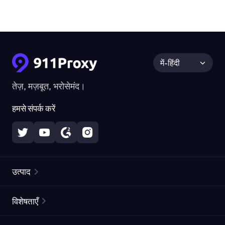
में-हिंदी
तेज़, मज़बूत, भरोसेमंद।
हमसे संपर्क करें
उत्पाद
रेज़िडेंशियल प्रॉक्सीज़
लोकप्रिय
विशेषताएँ
अनलिमिटेड रेज़िडेंशियल प्रॉक्सीज़
मुफ्त प्रॉक्सी सूची