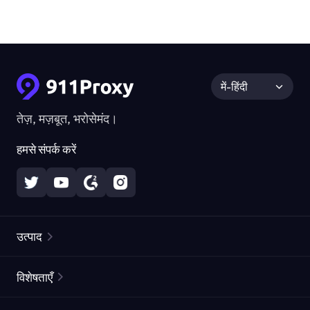
में-हिंदी
तेज़, मज़बूत, भरोसेमंद।
हमसे संपर्क करें
उत्पाद
रेज़िडेंशियल प्रॉक्सीज़
लोकप्रिय
विशेषताएँ
अनलिमिटेड रेज़िडेंशियल प्रॉक्सीज़
मुफ्त प्रॉक्सी सूची