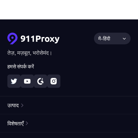
में-हिंदी
तेज़, मज़बूत, भरोसेमंद।
हमसे संपर्क करें
उत्पाद
रेज़िडेंशियल प्रॉक्सीज़
लोकप्रिय
विशेषताएँ
अनलिमिटेड रेज़िडेंशियल प्रॉक्सीज़
मुफ्त प्रॉक्सी सूची