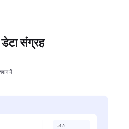
डेटा संग्रह
्शन में
यहाँ से: