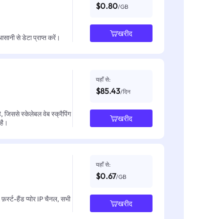
$0.80
/GB
खरीद
नी से डेटा प्राप्त करें।
यहाँ से:
$85.43
/दिन
जिससे स्केलेबल वेब स्क्रैपिंग
खरीद
 है।
यहाँ से:
$0.67
/GB
़र्स्ट-हैंड प्योर IP चैनल, सभी
खरीद