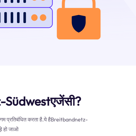
etz-Südwestएजेंसी?
भिगम प्रतिबंधित करता है.ये हैBreitbandnetz-
ड़े हो जाओ