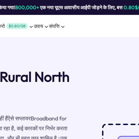
किया गया!
800,000+
एक नया यूएस आवासीय आईपी जोड़ने के लिए, बस
0.80$
करो
उपाय
संपत्ति
$0.80/GB
Rural North
 नहीं हैंऐसे सप्लायरBroadband for
 रहा है, कई कारकों पर निर्भर करता
क सेवा, और भी बहुत कुछ शामिल है।एक