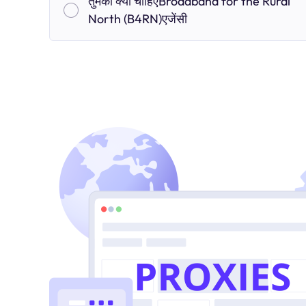
तुमको क्यों चाहिएBroadband for the Rural
North (B4RN)एजेंसी