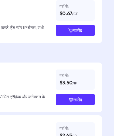
यहाँ से:
$0.67
/GB
़र्स्ट-हैंड प्योर IP चैनल, सभी
खरीद
यहाँ से:
$3.50
/IP
असीमित ट्रैफ़िक और कनेक्शन के
खरीद
यहाँ से:
$2.45
/IP