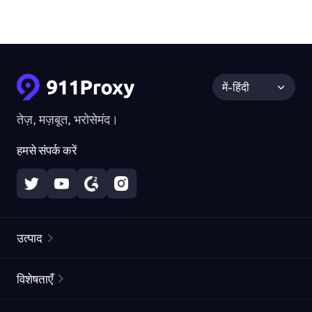
में-हिंदी
तेज़, मज़बूत, भरोसेमंद।
हमसे संपर्क करें
उत्पाद
रेज़िडेंशियल प्रॉक्सीज़
लोकप्रिय
विशेषताएँ
अनलिमिटेड रेज़िडेंशियल प्रॉक्सीज़
मुफ्त प्रॉक्सी सूची