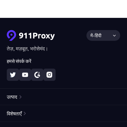
में-हिंदी
तेज़, मज़बूत, भरोसेमंद।
हमसे संपर्क करें
उत्पाद
रेज़िडेंशियल प्रॉक्सीज़
लोकप्रिय
विशेषताएँ
अनलिमिटेड रेज़िडेंशियल प्रॉक्सीज़
मुफ्त प्रॉक्सी सूची