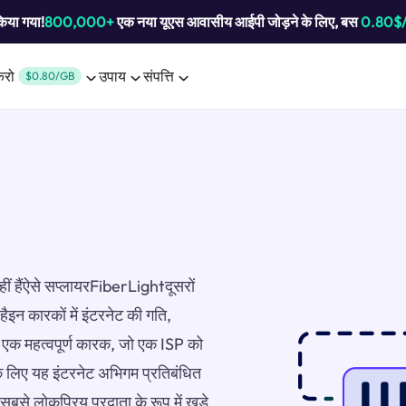
किया गया!
800,000+
एक नया यूएस आवासीय आईपी जोड़ने के लिए, बस
0.80$
करो
उपाय
संपत्ति
$0.80/GB
हीं हैंऐसे सप्लायरFiberLightदूसरों
हैइन कारकों में इंटरनेट की गति,
ै।एक महत्वपूर्ण कारक, जो एक ISP को
के लिए यह इंटरनेट अभिगम प्रतिबंधित
सबसे लोकप्रिय प्रदाता के रूप में खड़े