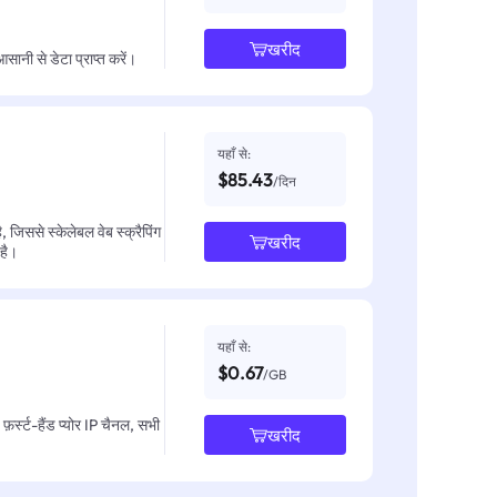
खरीद
नी से डेटा प्राप्त करें।
यहाँ से:
$85.43
/दिन
जिससे स्केलेबल वेब स्क्रैपिंग
खरीद
 है।
यहाँ से:
$0.67
/GB
़र्स्ट-हैंड प्योर IP चैनल, सभी
खरीद