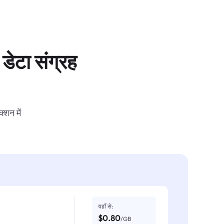
डेटा संग्रह
्शन में
यहाँ से:
$0.80
/GB