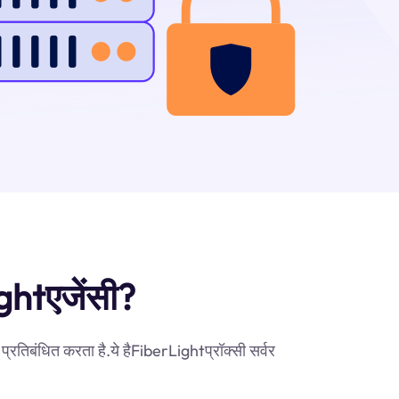
ightएजेंसी?
्रतिबंधित करता है.ये हैFiberLightप्रॉक्सी सर्वर