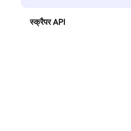
स्क्रैपर API
बड़े पैमाने पर वेब डेटा को स्वचालित रूप से निकालता है और
बिना ब्लॉक हुए, साफ़ और संरचित डेटा विश्वसनीय रूप से
प्रदान करता है।