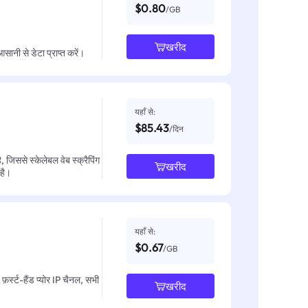
$0.80
/GB
खरीद
नी से डेटा प्राप्त करें।
यहाँ से:
$85.43
/दिन
जिससे स्केलेबल वेब स्क्रैपिंग
खरीद
 है।
यहाँ से:
$0.67
/GB
़र्स्ट-हैंड प्योर IP चैनल, सभी
खरीद