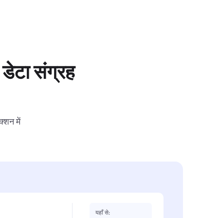
डेटा संग्रह
्शन में
यहाँ से: