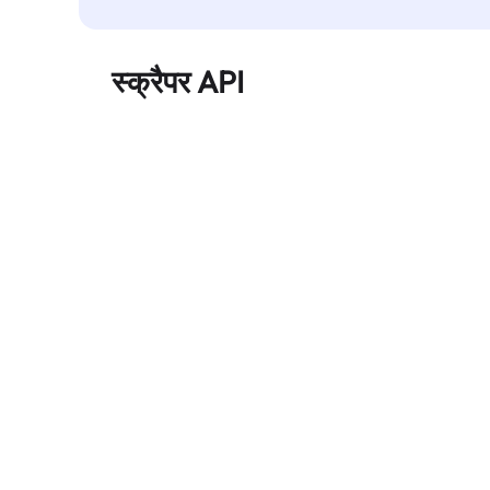
स्क्रैपर API
बड़े पैमाने पर वेब डेटा को स्वचालित रूप से निकालता है और
बिना ब्लॉक हुए, साफ़ और संरचित डेटा विश्वसनीय रूप से
प्रदान करता है।