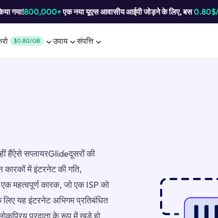
किया गया!
800,000+
एक नया यूएस आवासीय आईपी जोड़ने के लिए, बस
0.80$
करो
उपाय
संपत्ति
$0.80/GB
ीं हैंऐसे सप्लायरGlideदूसरों की
न कारकों में इंटरनेट की गति,
ै।एक महत्वपूर्ण कारक, जो एक ISP को
के लिए यह इंटरनेट अभिगम प्रतिबंधित
कप्रिय प्रदाता के रूप में खड़े हो