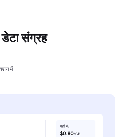
डेटा संग्रह
्शन में
यहाँ से:
$0.80
/GB