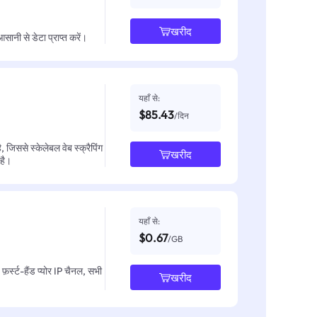
खरीद
नी से डेटा प्राप्त करें।
यहाँ से:
$85.43
/दिन
जिससे स्केलेबल वेब स्क्रैपिंग
खरीद
 है।
यहाँ से:
$0.67
/GB
़र्स्ट-हैंड प्योर IP चैनल, सभी
खरीद