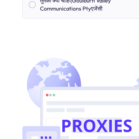
तुमको क्यों चाहिएGoulburn Valley
Communications Ptyएजेंसी