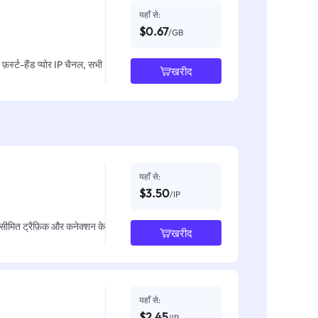
यहाँ से:
$0.67
/GB
़र्स्ट-हैंड प्योर IP चैनल, सभी
खरीद
यहाँ से:
$3.50
/IP
असीमित ट्रैफ़िक और कनेक्शन के
खरीद
यहाँ से:
$2.45
/IP