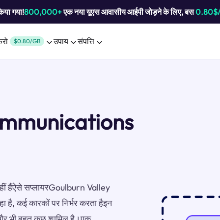
किया गया!
800,000+
एक नया यूएस आवासीय आईपी जोड़ने के लिए, बस
0.80$
करो
उपाय
संपत्ति
$0.80/GB
ommunications
नहीं हैंऐसे सप्लायरGoulburn Valley
 है, कई कारकों पर निर्भर करता हैइन
ा, और भी बहुत कुछ शामिल है।एक