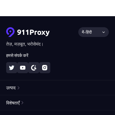
में-हिंदी
तेज़, मज़बूत, भरोसेमंद।
हमसे संपर्क करें
उत्पाद
रेज़िडेंशियल प्रॉक्सीज़
लोकप्रिय
विशेषताएँ
अनलिमिटेड रेज़िडेंशियल प्रॉक्सीज़
मुफ्त प्रॉक्सी सूची