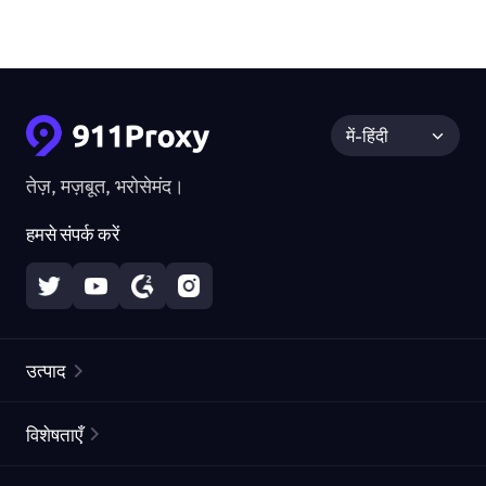
में-हिंदी
तेज़, मज़बूत, भरोसेमंद।
हमसे संपर्क करें
उत्पाद
रेज़िडेंशियल प्रॉक्सीज़
लोकप्रिय
विशेषताएँ
अनलिमिटेड रेज़िडेंशियल प्रॉक्सीज़
मुफ्त प्रॉक्सी सूची