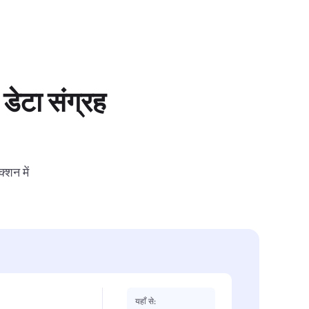
डेटा संग्रह
्शन में
यहाँ से: