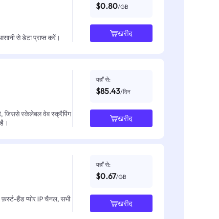
$0.80
/GB
खरीद
नी से डेटा प्राप्त करें।
यहाँ से:
$85.43
/दिन
जिससे स्केलेबल वेब स्क्रैपिंग
खरीद
 है।
यहाँ से:
$0.67
/GB
़र्स्ट-हैंड प्योर IP चैनल, सभी
खरीद