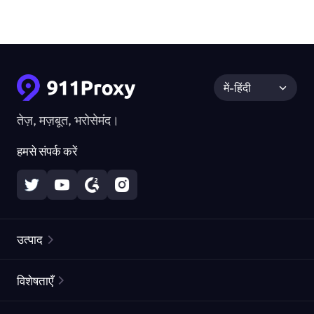
में-हिंदी
तेज़, मज़बूत, भरोसेमंद।
हमसे संपर्क करें
उत्पाद
रेज़िडेंशियल प्रॉक्सीज़
लोकप्रिय
विशेषताएँ
अनलिमिटेड रेज़िडेंशियल प्रॉक्सीज़
मुफ्त प्रॉक्सी सूची