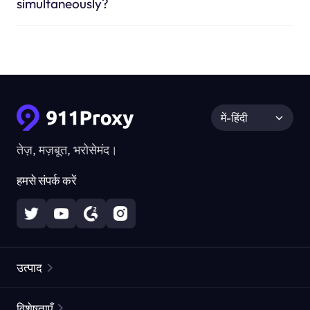
simultaneously?
में-हिंदी
तेज़, मज़बूत, भरोसेमंद।
हमसे संपर्क करें
उत्पाद
रेज़िडेंशियल प्रॉक्सीज़
लोकप्रिय
विशेषताएँ