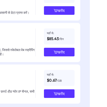
खरीद
नी से डेटा प्राप्त करें।
यहाँ से:
$85.43
/दिन
जिससे स्केलेबल वेब स्क्रैपिंग
खरीद
 है।
यहाँ से:
$0.67
/GB
़र्स्ट-हैंड प्योर IP चैनल, सभी
खरीद