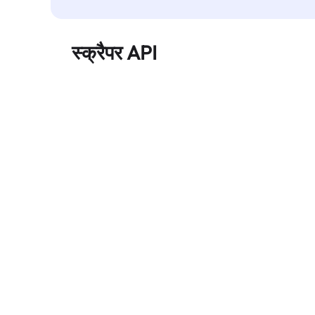
स्क्रैपर API
बड़े पैमाने पर वेब डेटा को स्वचालित रूप से निकालता है और
बिना ब्लॉक हुए, साफ़ और संरचित डेटा विश्वसनीय रूप से
प्रदान करता है।