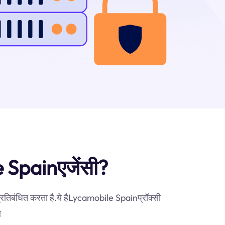
le Spainएजेंसी?
प्रतिबंधित करता है.ये हैLycamobile Spainप्रॉक्सी
ओ