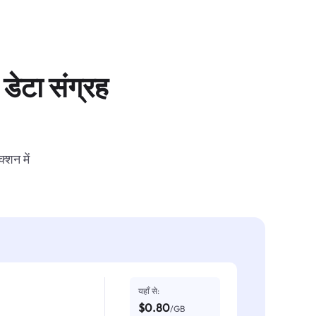
डेटा संग्रह
्शन में
यहाँ से:
$0.80
/GB