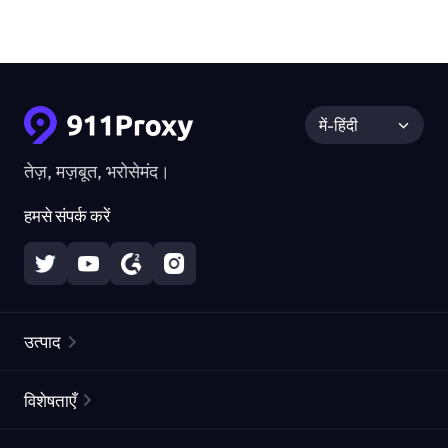
में-हिंदी
तेज़, मज़बूत, भरोसेमंद।
हमसे संपर्क करें
उत्पाद
रेज़िडेंशियल प्रॉक्सीज़
लोकप्रिय
विशेषताएँ
अनलिमिटेड रेज़िडेंशियल प्रॉक्सीज़
मुफ्त प्रॉक्सी सूची