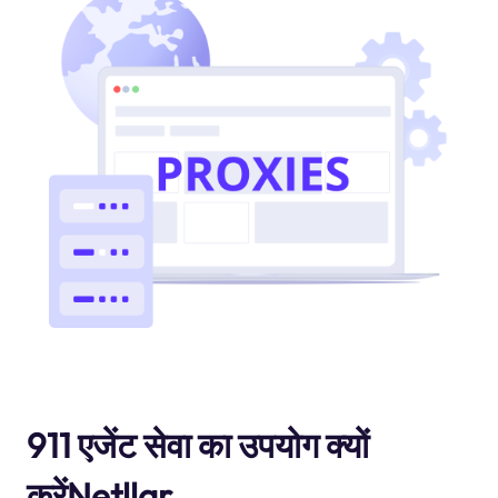
911 एजेंट सेवा का उपयोग क्यों
करेंNetllar