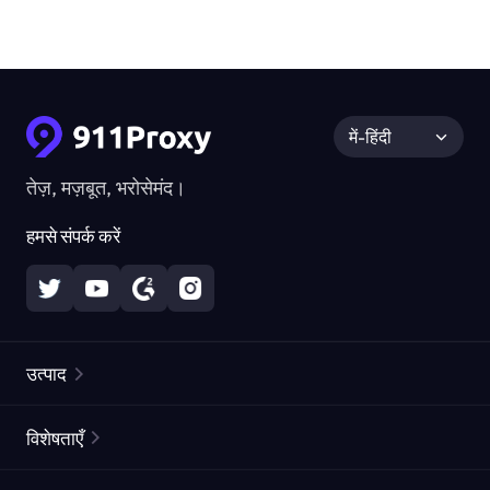
में-हिंदी
तेज़, मज़बूत, भरोसेमंद।
हमसे संपर्क करें
उत्पाद
रेज़िडेंशियल प्रॉक्सीज़
लोकप्रिय
विशेषताएँ
अनलिमिटेड रेज़िडेंशियल प्रॉक्सीज़
मुफ्त प्रॉक्सी सूची