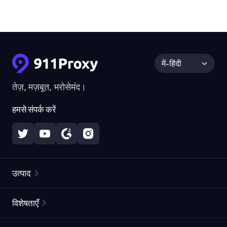
में-हिंदी
तेज़, मज़बूत, भरोसेमंद।
हमसे संपर्क करें
उत्पाद
रेज़िडेंशियल प्रॉक्सीज़
लोकप्रिय
विशेषताएँ
अनलिमिटेड रेज़िडेंशियल प्रॉक्सीज़
मुफ्त प्रॉक्सी सूची