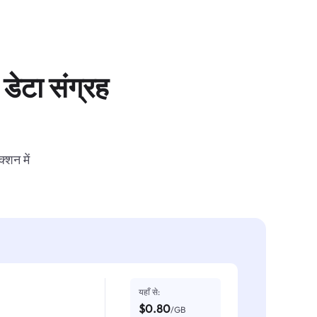
डेटा संग्रह
्शन में
यहाँ से:
$0.80
/GB