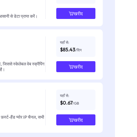
खरीद
नी से डेटा प्राप्त करें।
यहाँ से:
$85.43
/दिन
जिससे स्केलेबल वेब स्क्रैपिंग
खरीद
 है।
यहाँ से:
$0.67
/GB
़र्स्ट-हैंड प्योर IP चैनल, सभी
खरीद