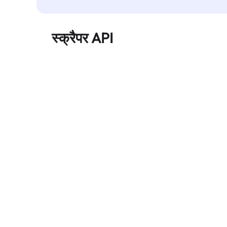
स्क्रैपर API
बड़े पैमाने पर वेब डेटा को स्वचालित रूप से निकालता है और
बिना ब्लॉक हुए, साफ़ और संरचित डेटा विश्वसनीय रूप से
प्रदान करता है।