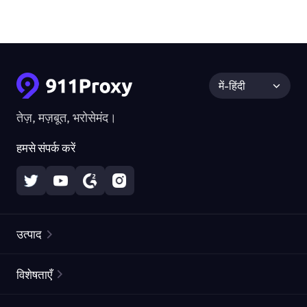
में-हिंदी
तेज़, मज़बूत, भरोसेमंद।
हमसे संपर्क करें
उत्पाद
रेज़िडेंशियल प्रॉक्सीज़
लोकप्रिय
विशेषताएँ
अनलिमिटेड रेज़िडेंशियल प्रॉक्सीज़
मुफ्त प्रॉक्सी सूची