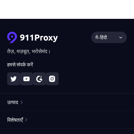
में-हिंदी
तेज़, मज़बूत, भरोसेमंद।
हमसे संपर्क करें
उत्पाद
रेज़िडेंशियल प्रॉक्सीज़
लोकप्रिय
विशेषताएँ
अनलिमिटेड रेज़िडेंशियल प्रॉक्सीज़
मुफ्त प्रॉक्सी सूची