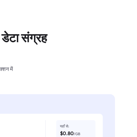
डेटा संग्रह
्शन में
यहाँ से:
$0.80
/GB