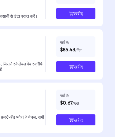
खरीद
नी से डेटा प्राप्त करें।
यहाँ से:
$85.43
/दिन
जिससे स्केलेबल वेब स्क्रैपिंग
खरीद
 है।
यहाँ से:
$0.67
/GB
़र्स्ट-हैंड प्योर IP चैनल, सभी
खरीद