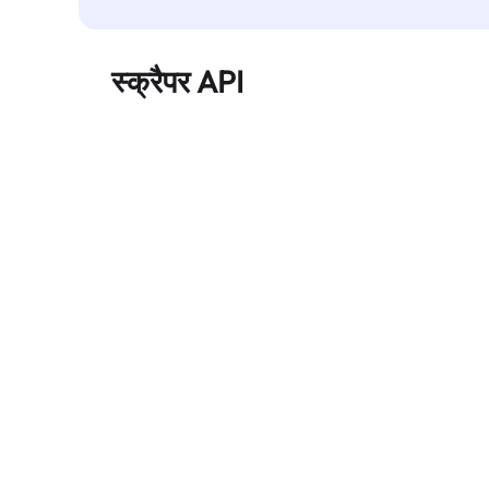
स्क्रैपर API
बड़े पैमाने पर वेब डेटा को स्वचालित रूप से निकालता है और
बिना ब्लॉक हुए, साफ़ और संरचित डेटा विश्वसनीय रूप से
प्रदान करता है।