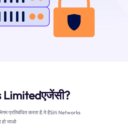
ks Limitedएजेंसी?
भिगम प्रतिबंधित करता है.ये हैSiti Networks
़े हो जाओ