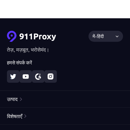
में-हिंदी
तेज़, मज़बूत, भरोसेमंद।
हमसे संपर्क करें
उत्पाद
रेज़िडेंशियल प्रॉक्सीज़
लोकप्रिय
विशेषताएँ
अनलिमिटेड रेज़िडेंशियल प्रॉक्सीज़
मुफ्त प्रॉक्सी सूची