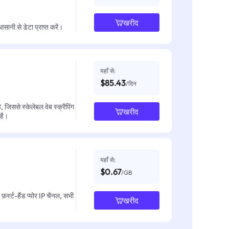
खरीद
नी से डेटा प्राप्त करें।
यहाँ से:
$85.43
/दिन
जिससे स्केलेबल वेब स्क्रैपिंग
खरीद
 है।
यहाँ से:
$0.67
/GB
़र्स्ट-हैंड प्योर IP चैनल, सभी
खरीद