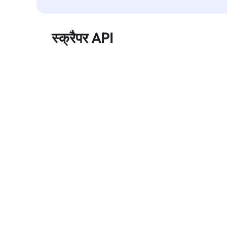
स्क्रैपर API
बड़े पैमाने पर वेब डेटा को स्वचालित रूप से निकालता है और
बिना ब्लॉक हुए, साफ़ और संरचित डेटा विश्वसनीय रूप से
प्रदान करता है।