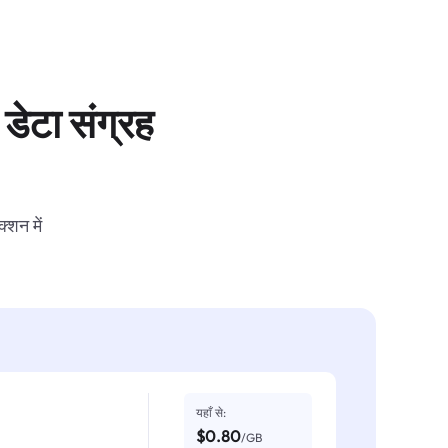
डेटा संग्रह
्शन में
यहाँ से:
$0.80
/GB