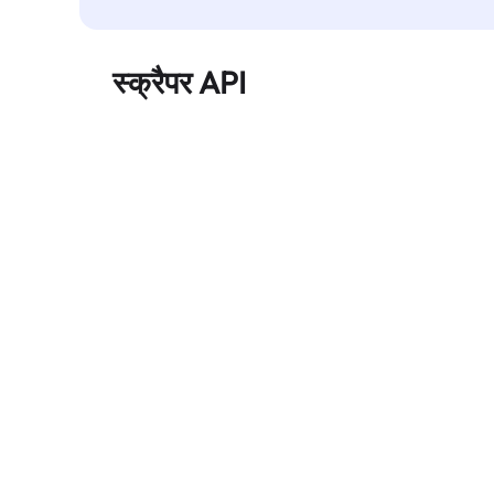
स्क्रैपर API
बड़े पैमाने पर वेब डेटा को स्वचालित रूप से निकालता है और
बिना ब्लॉक हुए, साफ़ और संरचित डेटा विश्वसनीय रूप से
प्रदान करता है।