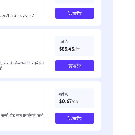
खरीद
नी से डेटा प्राप्त करें।
यहाँ से:
$85.43
/दिन
जिससे स्केलेबल वेब स्क्रैपिंग
खरीद
 है।
यहाँ से:
$0.67
/GB
़र्स्ट-हैंड प्योर IP चैनल, सभी
खरीद