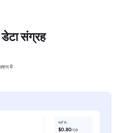
डेटा संग्रह
्शन में
यहाँ से:
$0.80
/GB