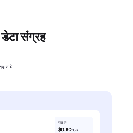
डेटा संग्रह
्शन में
यहाँ से:
$0.80
/GB