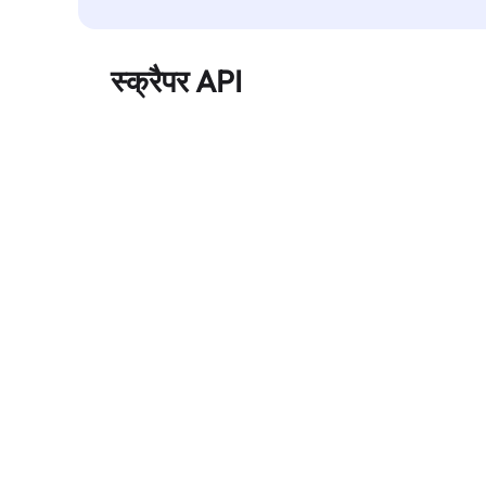
स्क्रैपर API
बड़े पैमाने पर वेब डेटा को स्वचालित रूप से निकालता है और
बिना ब्लॉक हुए, साफ़ और संरचित डेटा विश्वसनीय रूप से
प्रदान करता है।