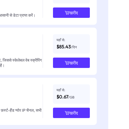
खरीद
नी से डेटा प्राप्त करें।
यहाँ से:
$85.43
/दिन
जिससे स्केलेबल वेब स्क्रैपिंग
खरीद
 है।
यहाँ से:
$0.67
/GB
़र्स्ट-हैंड प्योर IP चैनल, सभी
खरीद