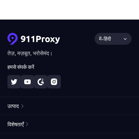
में-हिंदी
तेज़, मज़बूत, भरोसेमंद।
हमसे संपर्क करें
उत्पाद
रेज़िडेंशियल प्रॉक्सीज़
लोकप्रिय
विशेषताएँ
अनलिमिटेड रेज़िडेंशियल प्रॉक्सीज़
मुफ्त प्रॉक्सी सूची