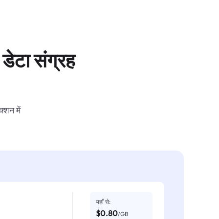
डेटा संग्रह
्शन में
यहाँ से:
$0.80
/GB