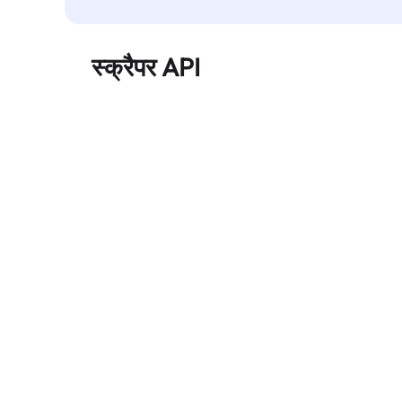
स्क्रैपर API
बड़े पैमाने पर वेब डेटा को स्वचालित रूप से निकालता है और
बिना ब्लॉक हुए, साफ़ और संरचित डेटा विश्वसनीय रूप से
प्रदान करता है।