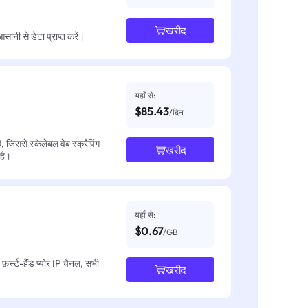
खरीद
नी से डेटा प्राप्त करें।
यहाँ से:
$85.43
/दिन
जिससे स्केलेबल वेब स्क्रैपिंग
खरीद
 है।
यहाँ से:
$0.67
/GB
़र्स्ट-हैंड प्योर IP चैनल, सभी
खरीद