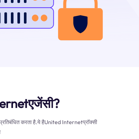
nternetएजेंसी?
प्रतिबंधित करता है.ये हैUnited Internetप्रॉक्सी
ओ