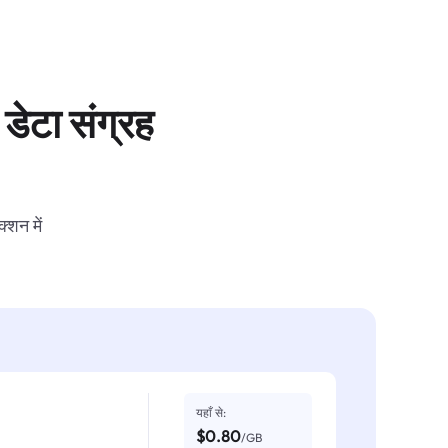
डेटा संग्रह
्शन में
यहाँ से:
$0.80
/GB