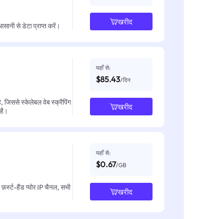
खरीद
नी से डेटा प्राप्त करें।
यहाँ से:
$85.43
/दिन
जिससे स्केलेबल वेब स्क्रैपिंग
खरीद
 है।
यहाँ से:
$0.67
/GB
़र्स्ट-हैंड प्योर IP चैनल, सभी
खरीद