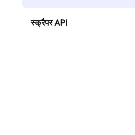
स्क्रैपर API
बड़े पैमाने पर वेब डेटा को स्वचालित रूप से निकालता है और
बिना ब्लॉक हुए, साफ़ और संरचित डेटा विश्वसनीय रूप से
प्रदान करता है।