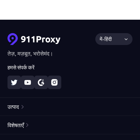
में-हिंदी
तेज़, मज़बूत, भरोसेमंद।
हमसे संपर्क करें
उत्पाद
रेज़िडेंशियल प्रॉक्सीज़
लोकप्रिय
विशेषताएँ
अनलिमिटेड रेज़िडेंशियल प्रॉक्सीज़
मुफ्त प्रॉक्सी सूची