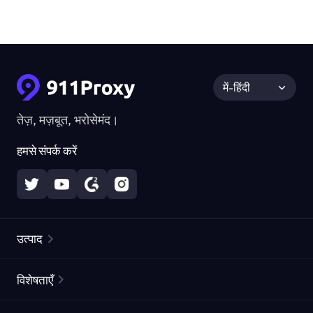
में-हिंदी
तेज़, मज़बूत, भरोसेमंद।
हमसे संपर्क करें
उत्पाद
रेज़िडेंशियल प्रॉक्सीज़
लोकप्रिय
विशेषताएँ
अनलिमिटेड रेज़िडेंशियल प्रॉक्सीज़
मुफ्त प्रॉक्सी सूची