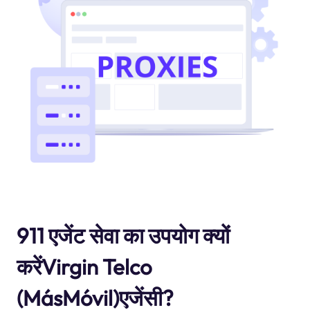
911 एजेंट सेवा का उपयोग क्यों
करेंVirgin Telco
(MásMóvil)एजेंसी?