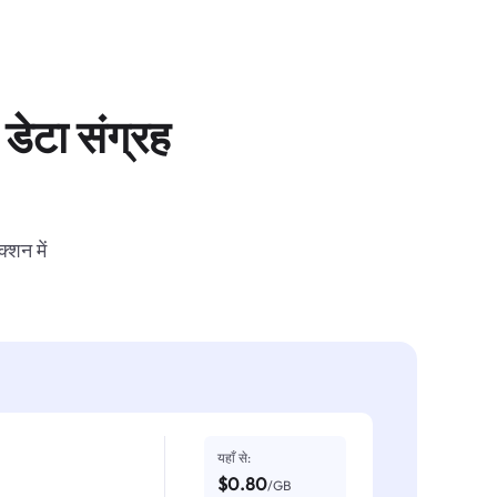
डेटा संग्रह
्शन में
यहाँ से:
$0.80
/GB