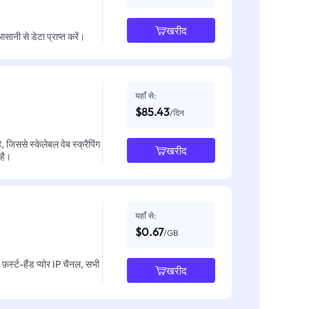
खरीद
नी से डेटा प्राप्त करें।
यहाँ से:
$85.43
/दिन
जिससे स्केलेबल वेब स्क्रैपिंग
खरीद
 है।
यहाँ से:
$0.67
/GB
़र्स्ट-हैंड प्योर IP चैनल, सभी
खरीद