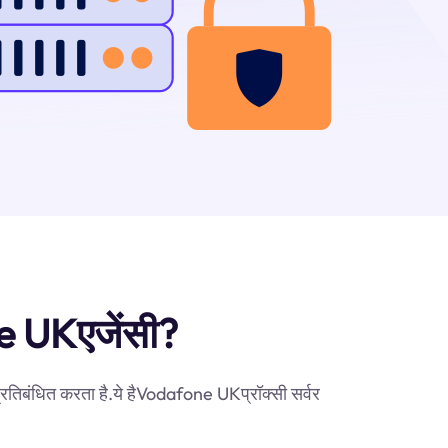
one UKएजेंसी?
्रतिबंधित करता है.ये हैVodafone UKप्रॉक्सी सर्वर