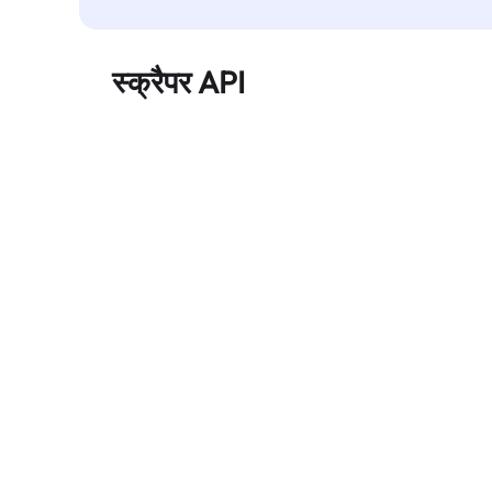
स्क्रैपर API
बड़े पैमाने पर वेब डेटा को स्वचालित रूप से निकालता है और
बिना ब्लॉक हुए, साफ़ और संरचित डेटा विश्वसनीय रूप से
प्रदान करता है।