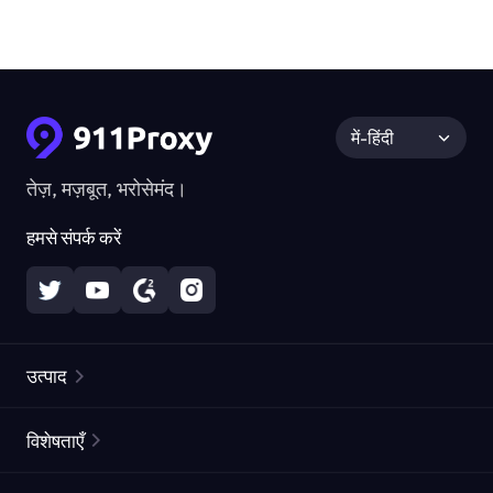
में-हिंदी
तेज़, मज़बूत, भरोसेमंद।
हमसे संपर्क करें
उत्पाद
रेज़िडेंशियल प्रॉक्सीज़
लोकप्रिय
विशेषताएँ
अनलिमिटेड रेज़िडेंशियल प्रॉक्सीज़
मुफ्त प्रॉक्सी सूची