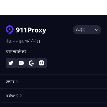
में-हिंदी
तेज़, मज़बूत, भरोसेमंद।
हमसे संपर्क करें
उत्पाद
रेज़िडेंशियल प्रॉक्सीज़
लोकप्रिय
विशेषताएँ
अनलिमिटेड रेज़िडेंशियल प्रॉक्सीज़
मुफ्त प्रॉक्सी सूची