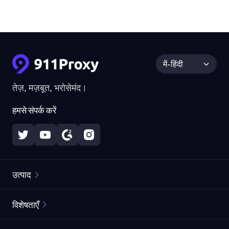
में-हिंदी
तेज़, मज़बूत, भरोसेमंद।
हमसे संपर्क करें
उत्पाद
रेज़िडेंशियल प्रॉक्सीज़
लोकप्रिय
विशेषताएँ
अनलिमिटेड रेज़िडेंशियल प्रॉक्सीज़
मुफ्त प्रॉक्सी सूची