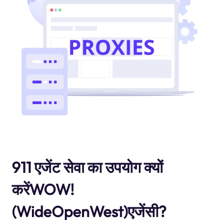
911 एजेंट सेवा का उपयोग क्यों
करेंWOW!
(WideOpenWest)एजेंसी?