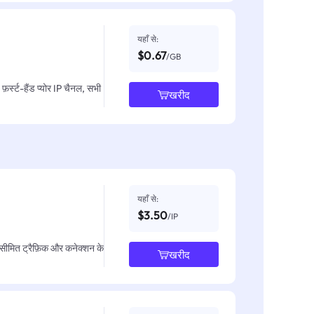
यहाँ से:
$0.67
/GB
़र्स्ट-हैंड प्योर IP चैनल, सभी
खरीद
यहाँ से:
$3.50
/IP
असीमित ट्रैफ़िक और कनेक्शन के
खरीद