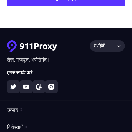
में-हिंदी
तेज़, मज़बूत, भरोसेमंद।
हमसे संपर्क करें
उत्पाद
रेज़िडेंशियल प्रॉक्सीज़
लोकप्रिय
विशेषताएँ